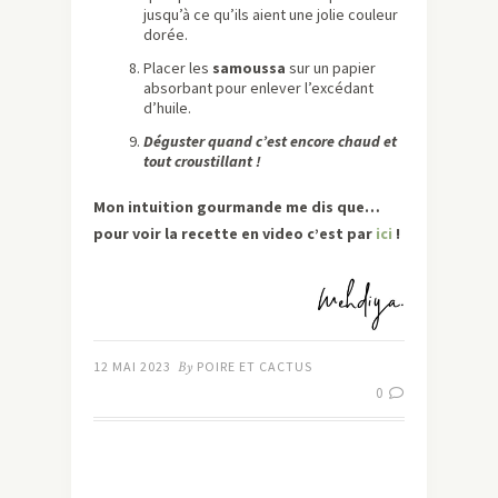
jusqu’à ce qu’ils aient une jolie couleur
dorée.
Placer les
samoussa
sur un papier
absorbant pour enlever l’excédant
d’huile.
Déguster quand c’est encore chaud et
tout croustillant !
Mon intuition gourmande me dis que…
pour voir la recette en video c’est par
ici
!
12 MAI 2023
By
POIRE ET CACTUS
0