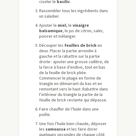
ciseler le
basilic
.
Rassembler tous les ingrédients dans
un saladier.
Ajouter le
miel
, le
vinaigre
balsamique
, le jus de citron, saler,
poivrer et mélanger.
Découper les
feuilles de brick
en
deux. Placer la partie arrondie à
gauche et la rabattre sur la partie
droite : ajouter une grosse cuillère, de
la farce à base d’endive, tout en bas
de la feuille de brick pliée.
Commencer le pliage en forme de
triangle en démarrant du bas et en
remontant vers le haut. Rabattre dans
l’intérieur du triangle la partie de la
feuille de brick restante qui dépasse.
Faire chauffer de l’huile dans une
poêle.
Une fois l’huile bien chaude, déposer
les
samoussa
et les faire dorer
quelques secondes de chaque côté