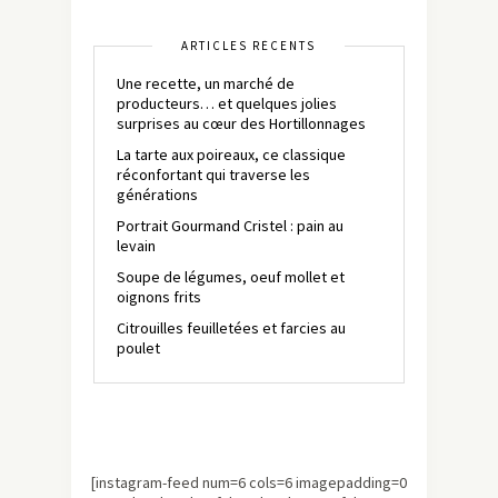
ARTICLES RÉCENTS
Une recette, un marché de
producteurs… et quelques jolies
surprises au cœur des Hortillonnages
La tarte aux poireaux, ce classique
réconfortant qui traverse les
générations
Portrait Gourmand Cristel : pain au
levain
Soupe de légumes, oeuf mollet et
oignons frits
Citrouilles feuilletées et farcies au
poulet
[instagram-feed num=6 cols=6 imagepadding=0