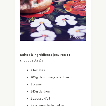
Boîtes à ingrédients (environ 14
chouquettes) :
2 tomates
200 g de fromage à tartiner
1 oignon
140 g de thon
1 gousse d’ail
1 c à soupe huile d’olive