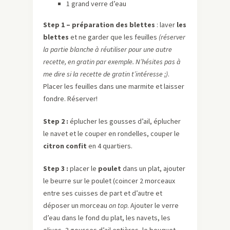
1 grand verre d’eau
Step
1 – préparation des blettes
: laver
les
blettes
et ne garder que les feuilles
(réserver
la partie blanche à réutiliser pour une autre
recette, en gratin par
exemple
.
N’hésites
pas à
me dire si la recette de gratin t’intéresse ;)
.
Placer les feuilles dans une marmite et laisser
fondre. Réserver!
Step
2 :
éplucher les gousses d’ail, éplucher
le navet et le couper en rondelles, couper le
citron confit
en 4 quartiers.
Step
3 :
placer le
poulet
dans un plat, ajouter
le beurre sur le poulet (coincer 2 morceaux
entre ses cuisses de part et d’autre et
déposer un morceau
on
top
. Ajouter le verre
d’eau dans le fond du plat, les navets, les
olives, 3 gousses d’ail entières, le bouquet