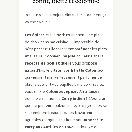
confit, blette et colombo
Bonjour vous ! Bonjour dimanche ! Comment ça
va chez vous ?
Les épices
et les
herbes
tiennent une place
de choix dans ma cuisine,… impossible de
m’en passer ! Elles viennent parfumer les plats
et aussi leur donner une jolie couleur. Dans la
recette de poulet
que je vous propose
aujourd’hui, le
citron confit
et le
Colombo
qui viennent merveilleusement parfumer ce
plat, laisseront vos papilles sans voix. Saviez-
vous que le
Colombo, épices Antillaises
,
est une évolution du
Curry indien
? C’est vrai
que de par leur couleur jaune/orangée elles se
ressemblent beaucoup. Les travailleurs
agricoles d’origine asiatique ont
importé le
curry aux Antilles en 1862
. Le dosage et