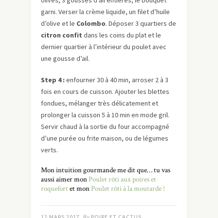
garni. Verser la crème liquide, un filet d’huile
d’olive et le
Colombo
. Déposer 3 quartiers de
citron confit
dans les coins du plat et le
dernier quartier à l’intérieur du poulet avec
une gousse d’ail.
Step
4 :
enfourner 30 à 40 min, arroser 2 à 3
fois en cours de cuisson. Ajouter les blettes
fondues, mélanger très délicatement et
prolonger la cuisson 5 à 10 min en mode gril.
Servir chaud à la sortie du four accompagné
d’une purée ou frite maison, ou de légumes
verts.
Mon intuition gourmande me dit que… tu vas
aussi aimer mon
Poulet rôti aux poires et
roquefort
et mon
Poulet rôti à la moutarde !
12 MARS 2017
By
POIRE ET CACTUS