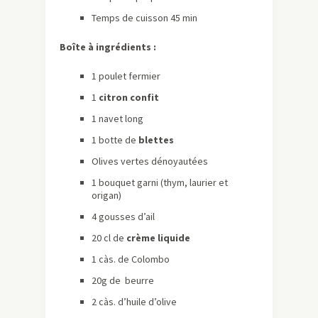
Temps de cuisson 45 min
Boîte à ingrédients :
1 poulet fermier
1
citron confit
1 navet long
1 botte de
blettes
Olives vertes dénoyautées
1 bouquet garni (thym, laurier et
origan)
4 gousses d’ail
20 cl de
crème liquide
1
càs
. de Colombo
20g de beurre
2
càs
. d’huile d’olive