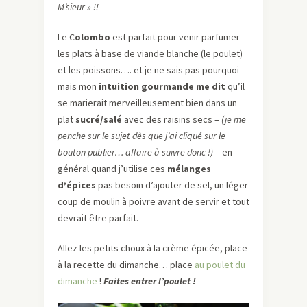
M’sieur » !!
Le C
olombo
est parfait pour venir parfumer
les plats à base de viande blanche (le poulet)
et les poissons…. et je ne sais pas pourquoi
mais mon
intuition gourmande me dit
qu’il
se marierait merveilleusement bien dans un
plat
sucré/salé
avec des raisins secs –
(je me
penche sur le sujet dès que j’ai cliqué sur le
bouton publier… affaire à suivre donc !)
– en
général quand j’utilise ces
mélanges
d’épices
pas besoin d’ajouter de sel, un léger
coup de moulin à poivre avant de servir et tout
devrait être parfait.
Allez les petits choux à la crème épicée, place
à la recette du dimanche… place
au poulet du
dimanche
!
Faites entrer
l’poulet
!