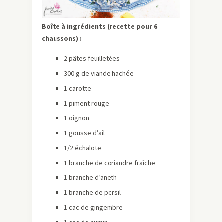
Boîte à ingrédients (recette pour 6
chaussons) :
2 pâtes feuilletées
300 g de viande hachée
1 carotte
1 piment rouge
1 oignon
1 gousse d’ail
1/2 échalote
1 branche de coriandre fraîche
1 branche d’aneth
1 branche de persil
1 cac de gingembre
1 cac de cumin