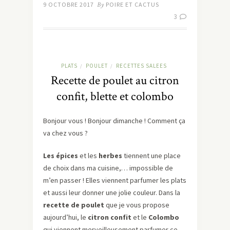
9 OCTOBRE 2017
By
POIRE ET CACTUS
3
PLATS
POULET
RECETTES SALEES
/
/
Recette de poulet au citron
confit, blette et colombo
Bonjour vous ! Bonjour dimanche ! Comment ça
va chez vous ?
Les épices
et les
herbes
tiennent une place
de choix dans ma cuisine,… impossible de
m’en passer ! Elles viennent parfumer les plats
et aussi leur donner une jolie couleur. Dans la
recette de poulet
que je vous propose
aujourd’hui, le
citron confit
et le
Colombo
qui viennent merveilleusement parfumer ce