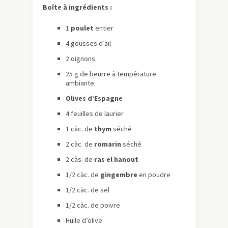
Boîte à ingrédients :
1
poulet
entier
4 gousses d’ail
2 oignons
25 g de beurre à température
ambiante
Olives d’Espagne
4 feuilles de laurier
1 càc. de
thym
séché
2 càc. de
romarin
séché
2 càs. de
ras el hanout
1/2 càc. de
gingembre
en poudre
1/2 càc. de sel
1/2 càc. de poivre
Huile d’olive