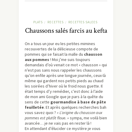
PLATS
RECETTES
RECETTES SALEES
/
/
Chaussons salés farcis au kefta
On a tous un jour eu les petites mimines
recouvertes de la délicieuse compote de
pommes qui se faisait la malle du
chausson
aux pommes
! Moi j’me suis toujours
demandais d’où venait ce mot « chausson » qui
n’est pas sans nous rappeler les chaussons
qu’on enfile après une longue journée, ceux-là
même qui gardent nos petits pieds au chaud
les soirées d’hiver où le froid nous guette. Il
était temps d’y remédier, c’est donc à l’aide
de mon ami Google que je pars à la quête du
sens de cette
gourmandise à base de pâte
feuilletée
. Et après quelques recherches bah
vous savez quoi ?
« L’origine du chausson aux
pommes est plutôt floue. »
sympa, me voilà bien
avancée… je ne vais pas en rester là !
En attendant d’élucider ce mystère je vous