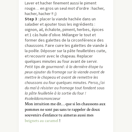
Laver et hacher finement aussi le piment
rouge… en gros un seul mot d’ordre : hacher,
hacher, hacher !! ;)
Step 3
: placer la viande hachée dans un
saladier et ajouter tous les ingrédients :
oignon, ail, échalote, piment, herbes, épices
et 1 càs huile d’olive. Mélanger le tout et
former des galettes de la circonférence des
chaussons. Faire cuire les galettes de viande à
la poêle. Déposer sur la pâte feuilletées cuite,
et recouvrir avec le chapeau. Replacer
quelques minutes au four avant de servir.
Petit tips de gourmand : à la dernière étape tu
peux ajouter du fromage sur la viande avant de
mettre le chapeau et avant de remettre les
chaussons au four quelques minutes. Perso, j’ai
du mal à résister au fromage tout fondant sous
la pâte feuilletée à la sortie du four !
#soleildansmoncoeur
Mon intuition me dit… que si les chaussons aux
pommes ne sont pas sans te rappeler de doux
souvenirs d’enfance tu aimeras aussi mes
beignets au caramel
!