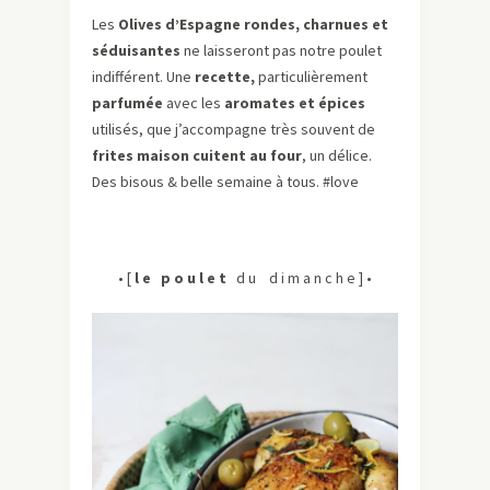
Les
Olives d’Espagne rondes, charnues et
séduisantes
ne laisseront pas notre poulet
indifférent. Une
recette,
particulièrement
parfumée
avec les
aromates et épices
utilisés, que j’accompagne très souvent de
frites maison cuitent au four
, un délice.
Des bisous & belle semaine à tous. #love
• [
l e p o u l e t
d u d i m a n c h e ] •