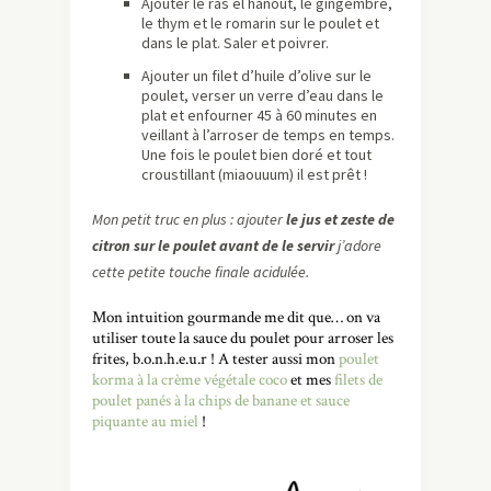
Ajouter le ras el hanout, le gingembre,
le thym et le romarin sur le poulet et
dans le plat. Saler et poivrer.
Ajouter un filet d’huile d’olive sur le
poulet, verser un verre d’eau dans le
plat et enfourner 45 à 60 minutes en
veillant à l’arroser de temps en temps.
Une fois le poulet bien doré et tout
croustillant (miaouuum) il est prêt !
Mon petit truc en plus : ajouter
le jus et zeste de
citron sur le poulet avant de le servir
j’adore
cette petite touche finale acidulée.
Mon intuition gourmande me dit que… on va
utiliser toute la sauce du poulet pour arroser les
frites, b.o.n.h.e.u.r ! A tester aussi mon
poulet
korma à la crème végétale coco
et mes
filets de
poulet panés à la chips de banane et sauce
piquante au miel
!