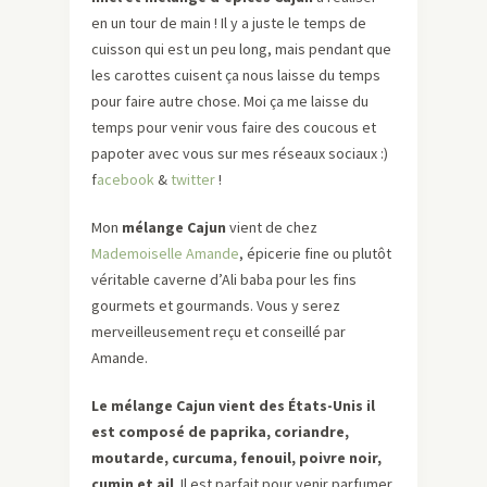
en un tour de main ! Il y a juste le temps de
cuisson qui est un peu long, mais pendant que
les carottes cuisent ça nous laisse du temps
pour faire autre chose. Moi ça me laisse du
temps pour venir vous faire des coucous et
papoter avec vous sur mes réseaux sociaux :)
f
acebook
&
twitter
!
Mon
mélange Cajun
vient de chez
Mademoiselle Amande
, épicerie fine ou plutôt
véritable caverne d’Ali baba pour les fins
gourmets et gourmands. Vous y serez
merveilleusement reçu et conseillé par
Amande.
Le mélange Cajun vient des États-Unis il
est composé de paprika, coriandre,
moutarde, curcuma, fenouil, poivre noir,
cumin et ail
. Il est parfait pour venir parfumer