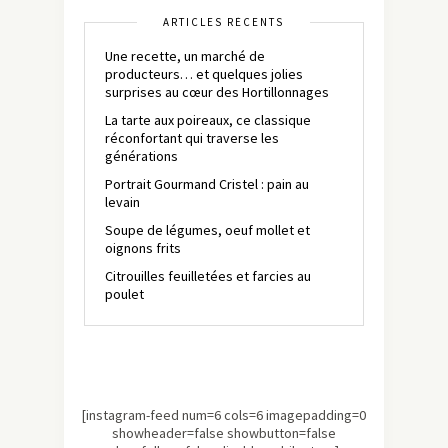
ARTICLES RÉCENTS
Une recette, un marché de
producteurs… et quelques jolies
surprises au cœur des Hortillonnages
La tarte aux poireaux, ce classique
réconfortant qui traverse les
générations
Portrait Gourmand Cristel : pain au
levain
Soupe de légumes, oeuf mollet et
oignons frits
Citrouilles feuilletées et farcies au
poulet
[instagram-feed num=6 cols=6 imagepadding=0
showheader=false showbutton=false