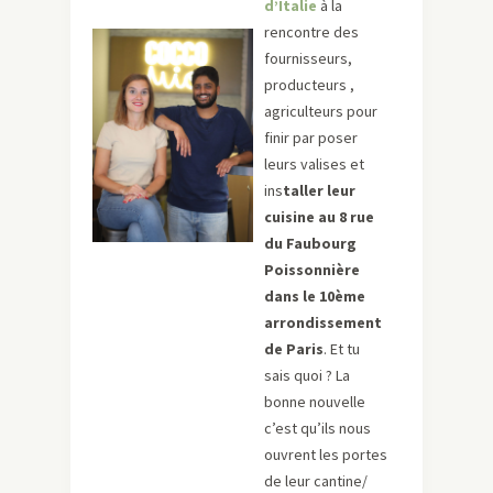
d’Italie
à la
rencontre des
fournisseurs,
producteurs ,
agriculteurs pour
finir par poser
leurs valises et
ins
taller leur
cuisine au 8 rue
du Faubourg
Poissonnière
dans le 10ème
arrondissement
de Paris
. Et tu
sais quoi ? La
bonne nouvelle
c’est qu’ils nous
ouvrent les portes
de leur cantine/