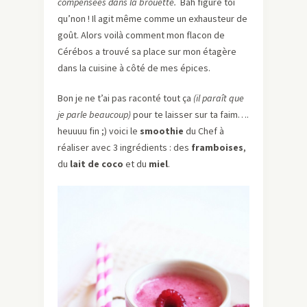
compensées dans la brouette.
Bah figure toi
qu’non ! Il agit même comme un exhausteur de
goût. Alors voilà comment mon flacon de
Cérébos a trouvé sa place sur mon étagère
dans la cuisine à côté de mes épices.
Bon je ne t’ai pas raconté tout ça
(il paraît que
je parle beaucoup)
pour te laisser sur ta faim….
heuuuu fin ;) voici le
smoothie
du Chef à
réaliser avec 3 ingrédients : des
framboises
,
du
lait de coco
et du
miel
.