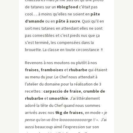
de tatanes sur un
#blogfood
c’était pas
cool…. à moins qu’elles ne soient en
pâte
d’amande
ou en
pâte à sucre
. Quoi qu’il en
soit mes tatanes en attendant elles ne sont
pas comestibles et c’est pieds nus que ça
s’est terminé, les compensées dans la
brouette. La classe en toute circonstance !!
Revenons à nos moutons ou plutôt à nos
fraises
,
framboises
et
rhubarbe
qui étaient
au menu du jour. Le Chef nous attendait à
l’atelier du domaine pour la réalisation de 3
recettes :
carpaccio de fraise
,
crumble de
rhubarbe
et
smoothie
. J’ai littéralement
adoré la tête du Chef quand nous sommes
arrivés avec nos
9kg de fraises
, en mode
« je
pense qu’on va être laaaaaaaaaaarge !! »
. J’ai
aussi beaucoup aimé l’expression sur son