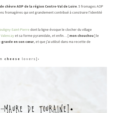
de chèvre AOP de la région Centre-Val de Loire
. 5 fromages AOP
itions fromagères qui ont grandement contribué à construire l’identité
ouligny-Saint-Pierre
dont la ligne évoque le clocher du village
e
Valencay
et sa forme pyramidale, et enfin… [
mon chouchou
] le
e gravée en son cœur
, et que j’ai utilisé dans ma recette de
a m
c h e e s e
l o v e r s ] •