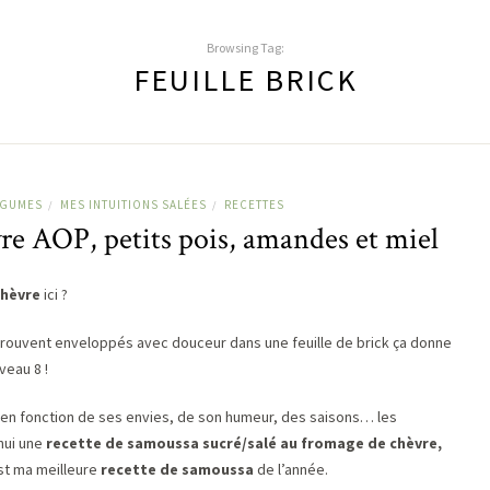
Browsing Tag:
FEUILLE BRICK
ÉGUMES
MES INTUITIONS SALÉES
RECETTES
/
/
e AOP, petits pois, amandes et miel
chèvre
ici ?
rouvent enveloppés avec douceur dans une feuille de brick ça donne
veau 8 !
t en fonction de ses envies, de son humeur, des saisons… les
hui une
recette de samoussa sucré/salé au fromage de chèvre,
est ma meilleure
recette de samoussa
de l’année.