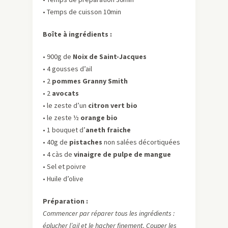
• Temps de cuisson 10min
Boîte à ingrédients :
• 900g de
Noix de Saint-Jacques
• 4 gousses d’ail
• 2
pommes Granny Smith
• 2
avocats
• le zeste d’un
citron vert bio
• le zeste ½
orange bio
• 1 bouquet d’
aneth fraiche
• 40g de
pistaches
non salées décortiquées
• 4 càs de
vinaigre de pulpe de mangue
• Sel et poivre
• Huile d’olive
Préparation :
Commencer par réparer tous les ingrédients :
éplucher l’ail et le hacher finement. Couper les