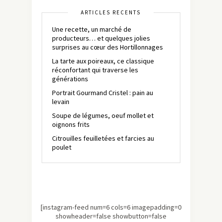
ARTICLES RÉCENTS
Une recette, un marché de
producteurs… et quelques jolies
surprises au cœur des Hortillonnages
La tarte aux poireaux, ce classique
réconfortant qui traverse les
générations
Portrait Gourmand Cristel : pain au
levain
Soupe de légumes, oeuf mollet et
oignons frits
Citrouilles feuilletées et farcies au
poulet
[instagram-feed num=6 cols=6 imagepadding=0
showheader=false showbutton=false