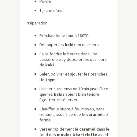
Poivre
1 jaune d’œuf
Préparation :
Préchauffer le four à 180°C.
Découper les
kakis
en quartiers.
Faire fondre le beurre dans une
casserole et y déposer les quartiers
de
kaki
.
Saler, poivrer et ajouter les branches
de
thym
.
Laisser cuire environ 10min jusqu’à ce
que les
kakis
soient bien tendre.
Égoutter et réserver.
Chauffer le sucre à feu moyen, sans
remuer, jusqu’à ce que le
caramel
se
forme.
Verser rapidement le
caramel
dans le
fond des
moules à tartelette
avant