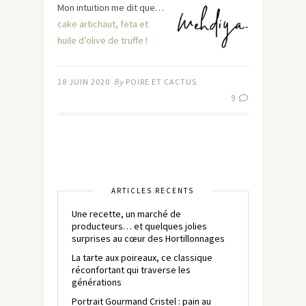
Mon intuition me dit que…
cake artichaut, feta et
huile d’olive de truffe !
18 JUIN 2020
By
POIRE ET CACTUS
9
ARTICLES RÉCENTS
Une recette, un marché de
producteurs… et quelques jolies
surprises au cœur des Hortillonnages
La tarte aux poireaux, ce classique
réconfortant qui traverse les
générations
Portrait Gourmand Cristel : pain au