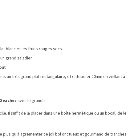
t blanc et les fruits rouges secs.
un grand saladier.
out.
ans un très grand plat rectangulaire, et enfourner 20min en veillant à
 2 vaches
avec le granola.
ile. Il suffit de la placer dans une boîte hermétique ou un bocal, de le
e plus qu’à agrémenter ce joli bol onctueux et gourmand de tranches