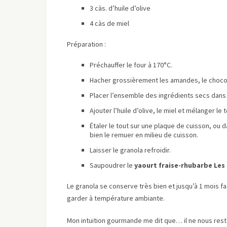
3 càs. d’huile d’olive
4 càs de miel
Préparation :
Préchauffer le four à 170°C.
Hacher grossièrement les amandes, le chocola
Placer l’ensemble des ingrédients secs dans 
Ajouter l’huile d’olive, le miel et mélanger le t
Étaler le tout sur une plaque de cuisson, ou d
bien le remuer en milieu de cuisson.
Laisser le granola refroidir.
Saupoudrer le
yaourt fraise-rhubarbe Les
Le granola se conserve très bien et jusqu’à 1 mois fac
garder à température ambiante.
Mon intuition gourmande me dit que… il ne nous rest