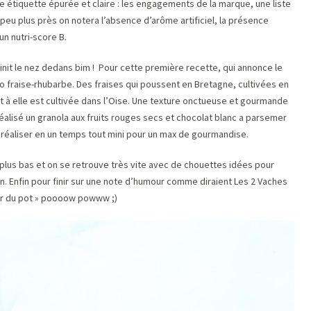
 étiquette épurée et claire : les engagements de la marque, une liste
peu plus près on notera l’absence d’arôme artificiel, la présence
un nutri-score B.
nit le nez dedans bim ! Pour cette première recette, qui annonce le
io fraise-rhubarbe. Des fraises qui poussent en Bretagne, cultivées en
ant à elle est cultivée dans l’Oise. Une texture onctueuse et gourmande
 réalisé un granola aux fruits rouges secs et chocolat blanc a parsemer
 réaliser en un temps tout mini pour un max de gourmandise.
lus bas et on se retrouve très vite avec de chouettes idées pour
n. Enfin pour finir sur une note d’humour comme diraient Les 2 Vaches
our du pot » poooow powww ;)