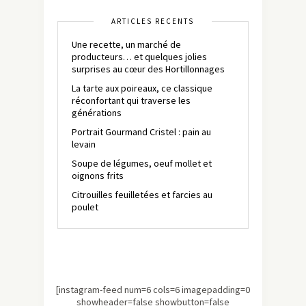
ARTICLES RÉCENTS
Une recette, un marché de
producteurs… et quelques jolies
surprises au cœur des Hortillonnages
La tarte aux poireaux, ce classique
réconfortant qui traverse les
générations
Portrait Gourmand Cristel : pain au
levain
Soupe de légumes, oeuf mollet et
oignons frits
Citrouilles feuilletées et farcies au
poulet
[instagram-feed num=6 cols=6 imagepadding=0
showheader=false showbutton=false