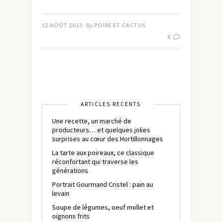
12 AOÛT 2013
By
POIRE ET CACTUS
6
ARTICLES RÉCENTS
Une recette, un marché de
producteurs… et quelques jolies
surprises au cœur des Hortillonnages
La tarte aux poireaux, ce classique
réconfortant qui traverse les
générations
Portrait Gourmand Cristel : pain au
levain
Soupe de légumes, oeuf mollet et
oignons frits