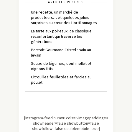
ARTICLES RÉCENTS
Une recette, un marché de
producteurs… et quelques jolies
surprises au cœur des Hortillonnages
La tarte aux poireaux, ce classique
réconfortant qui traverse les
générations
Portrait Gourmand Cristel : pain au
levain
Soupe de légumes, oeuf mollet et
oignons frits
Citrouilles feuilletées et farcies au
poulet
[instagram-feed num=6 cols=6 imagepadding=0
showheader=false showbutton=false
showfollow=false disablemobile=true]