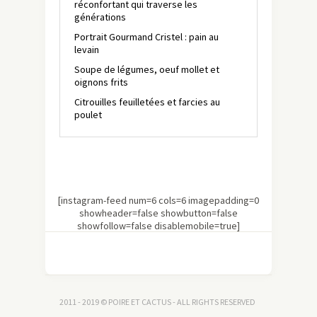
réconfortant qui traverse les
générations
Portrait Gourmand Cristel : pain au
levain
Soupe de légumes, oeuf mollet et
oignons frits
Citrouilles feuilletées et farcies au
poulet
[instagram-feed num=6 cols=6 imagepadding=0
showheader=false showbutton=false
showfollow=false disablemobile=true]
2011 - 2019 © POIRE ET CACTUS - ALL RIGHTS RESERVED