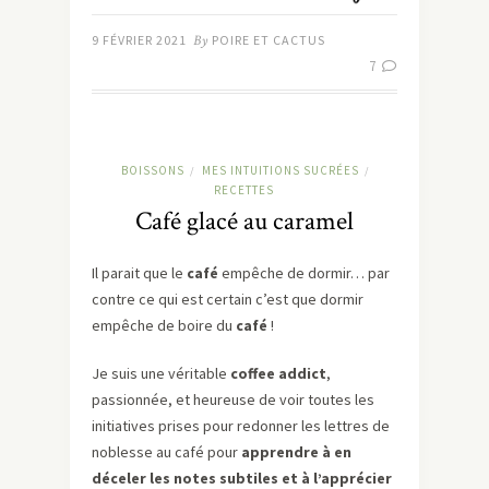
9 FÉVRIER 2021
By
POIRE ET CACTUS
7
BOISSONS
MES INTUITIONS SUCRÉES
/
/
RECETTES
Café glacé au caramel
Il parait que le
café
empêche de dormir… par
contre ce qui est certain c’est que dormir
empêche de boire du
café
!
Je suis une véritable
coffee addict
,
passionnée, et heureuse de voir toutes les
initiatives prises pour redonner les lettres de
noblesse au café pour
apprendre à en
déceler les notes subtiles et à l’apprécier