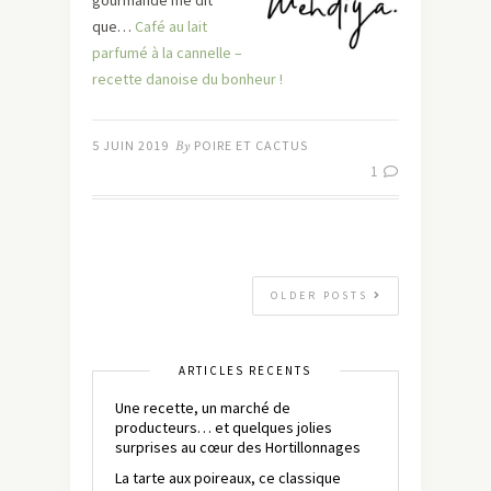
gourmande me dit
que…
Café au lait
parfumé à la cannelle –
recette danoise du bonheur !
5 JUIN 2019
By
POIRE ET CACTUS
1
OLDER POSTS
ARTICLES RÉCENTS
Une recette, un marché de
producteurs… et quelques jolies
surprises au cœur des Hortillonnages
La tarte aux poireaux, ce classique