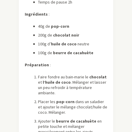
Temps de pause 2h
Ingrédients
:
40g de
pop-corn
200g de
chocolat noir
100g d’
huile de coco
neutre
100g de
beurre de cacahuète
Préparation
:
Faire fondre au bain-marie le
chocolat
et
l’huile de coco
. Mélanger et laisser
un peu refroidir à température
ambiante.
Placer les
pop-corn
dans un saladier
et ajouter le mélange chocolat/huile de
coco. Mélanger.
Ajouter le
beurre de cacahuète
en
petite touche et mélanger
grossièrement entre les ajouts.