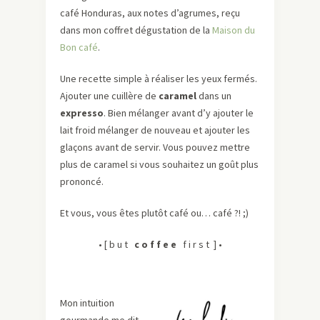
café Honduras, aux notes d’agrumes, reçu
dans mon coffret dégustation de la
Maison du
Bon café
.
Une recette simple à réaliser les yeux fermés.
Ajouter une cuillère de
caramel
dans un
expresso
. Bien mélanger avant d’y ajouter le
lait froid mélanger de nouveau et ajouter les
glaçons avant de servir. Vous pouvez mettre
plus de caramel si vous souhaitez un goût plus
prononcé.
Et vous, vous êtes plutôt café ou… café ?! ;)
• [ b u t
c o f f e e
f i r s t ] •
Mon intuition