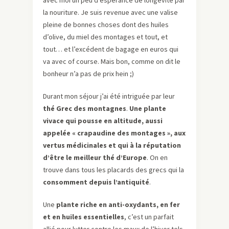
avec moi un peu d’espérance de longévité par
la nouriture. Je suis revenue avec une valise
pleine de bonnes choses dont des huiles
d’olive, du miel des montages et tout, et
tout… et l’excédent de bagage en euros qui
va avec of course. Mais bon, comme on dit le
bonheur n’a pas de prix hein ;)
Durant mon séjour j’ai été intriguée par leur
thé Grec des montagnes
.
Une plante
vivace qui pousse en altitude, aussi
appelée « crapaudine des montages », aux
vertus médicinales et qui à la réputation
d’être le meilleur thé d’Europe
. On en
trouve dans tous les placards des grecs qui la
consomment depuis l’antiquité
.
Une
plante riche en anti-oxydants, en fer
et en huiles essentielles
, c’est un parfait