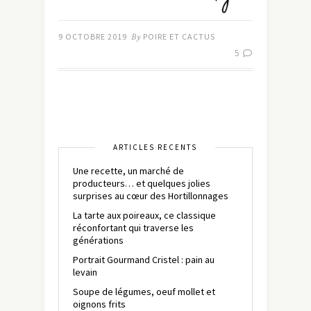
9 OCTOBRE 2019
By
POIRE ET CACTUS
5
ARTICLES RÉCENTS
Une recette, un marché de
producteurs… et quelques jolies
surprises au cœur des Hortillonnages
La tarte aux poireaux, ce classique
réconfortant qui traverse les
générations
Portrait Gourmand Cristel : pain au
levain
Soupe de légumes, oeuf mollet et
oignons frits