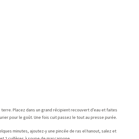
terre. Placez dans un grand récipient recouvert d’eau et faites
urier pour le goût. Une fois cuit passez le tout au presse purée.
uelques minutes, ajoutez-y une pincée de ras el hanout, salez et
é et 2 cuillères à soupe de mascarpone.