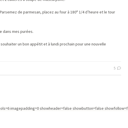
e. Parsemez de parmesan, placez au four à 180° 1/4 d’heure et le tour
live dans mes purées.
 souhaiter un bon appétit et à lundi prochain pour une nouvelle
5
cols=6 imagepadding=0 showheader=false showbutton=false showfollow=fa