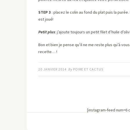
STEP 3
: placez le colin au fond du plat puis la puré
est joué!
Petit plus
: j’ajoute toujours un petit filet d’huile d’o
Bon et bien je pense qu’il ne me reste plus qu’à vous
recette… !
20 JANVIER 2014
By
POIRE ET CACTUS
[instagram-feed num=6 