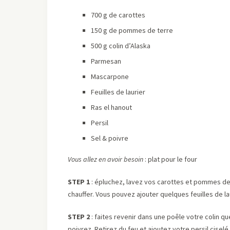
700 g de carottes
150 g de pommes de terre
500 g colin d’Alaska
Parmesan
Mascarpone
Feuilles de laurier
Ras el hanout
Persil
Sel & poivre
Vous allez en avoir besoin
: plat pour le four
STEP 1
: épluchez, lavez vos carottes et pommes de 
chauffer. Vous pouvez ajouter quelques feuilles de la
STEP 2
: faites revenir dans une poêle votre colin q
poivrez. Retirez du feu et ajoutez votre persil cisel