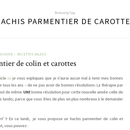
Browsing Tag:
ACHIS PARMENTIER DE CAROTT
OISSON
RECETTES SALEES
/
ier de colin et carottes
icle
ici
je vous expliquais que je n’aurai aucun mal à tenir mes bonnes
e tous les ans – de ne pas avoir de bonnes résolutions: La thérapie par
i tout de même
UNE
bonne résolution pour cette nouvelle année celle de
s lundis, parce que vous êtes de plus en plus nombreux à le demander
ant’ !! En ce lundi, je vous propose un hachis parmentier de colin et
nt, vous pouvez :