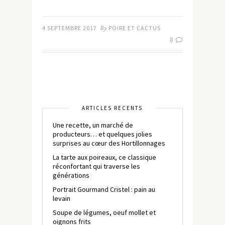
4 SEPTEMBRE 2017
By
POIRE ET CACTUS
8
ARTICLES RÉCENTS
Une recette, un marché de
producteurs… et quelques jolies
surprises au cœur des Hortillonnages
La tarte aux poireaux, ce classique
réconfortant qui traverse les
générations
Portrait Gourmand Cristel : pain au
levain
Soupe de légumes, oeuf mollet et
oignons frits