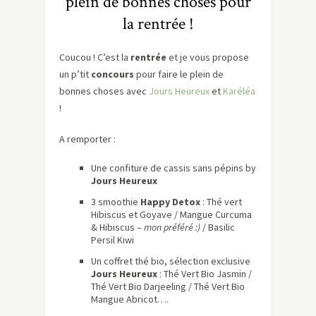
plein de bonnes choses pour
la rentrée !
Coucou ! C’est la
rentrée
et je vous propose
un p’tit
concours
pour faire le plein de
bonnes choses avec
Jours Heureux
et
Karéléa
!
A remporter :
Une confiture de cassis sans pépins by
Jours Heureux
3 smoothie
Happy Detox
: Thé vert
Hibiscus et Goyave / Mangue Curcuma
& Hibiscus –
mon préféré :)
/ Basilic
Persil Kiwi
Un coffret thé bio, sélection exclusive
Jours Heureux
: Thé Vert Bio Jasmin /
Thé Vert Bio Darjeeling / Thé Vert Bio
Mangue Abricot….