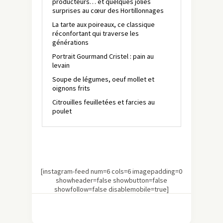
producteurs… et quelques jolies
surprises au cœur des Hortillonnages
La tarte aux poireaux, ce classique
réconfortant qui traverse les
générations
Portrait Gourmand Cristel : pain au
levain
Soupe de légumes, oeuf mollet et
oignons frits
Citrouilles feuilletées et farcies au
poulet
[instagram-feed num=6 cols=6 imagepadding=0
showheader=false showbutton=false
showfollow=false disablemobile=true]