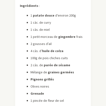
Ingrédients
:
1
patate douce
d’environ 200g
1 càc. de curry
1 càs. de miel
1 petit morceau de
gingembre
frais
2 gousses d’ail
4 càs. d’
huile de colza
100g de pois chiches cuits
2 càs. de
purée de sésame
Mélange de
graines germées
Pignons grillés
Olives noires
Grenade
1 pincée de fleur de sel