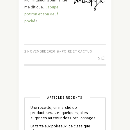
Mon intuition gourmande
me dit que…
soupe
potiron et son oeuf
poché
!
2 NOVEMBRE 2020
By
POIRE ET CACTUS
5
ARTICLES RÉCENTS
Une recette, un marché de
producteurs… et quelques jolies
surprises au cœur des Hortillonnages
La tarte aux poireaux, ce classique