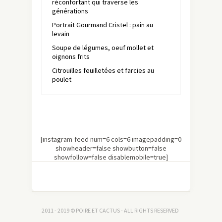
réconfortant qui traverse les
générations
Portrait Gourmand Cristel : pain au
levain
Soupe de légumes, oeuf mollet et
oignons frits
Citrouilles feuilletées et farcies au
poulet
[instagram-feed num=6 cols=6 imagepadding=0
showheader=false showbutton=false
showfollow=false disablemobile=true]
2011 - 2019 © POIRE ET CACTUS - ALL RIGHTS RESERVED