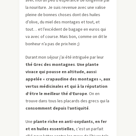
avec moi un peu d’espérance de longévité par
la nouriture. Je suis revenue avec une valise
pleine de bonnes choses dont des huiles
d’olive, du miel des montages et tout, et
tout… et l’excédent de bagage en euros qui
va avec of course. Mais bon, comme on dit le
bonheur n’a pas de prix hein ;)
Durant mon séjour j’ai été intriguée par leur
thé Grec des montagnes
.
Une plante
vivace qui pousse en altitude, aussi
appelée « crapaudine des montages », aux
vertus médicinales et qui à la réputation
d’être le meilleur thé d’Europe
. On en
trouve dans tous les placards des grecs qui la
consomment depuis l’antiquité
.
Une
plante riche en anti-oxydants, en fer
et en huiles essentielles
, c’est un parfait