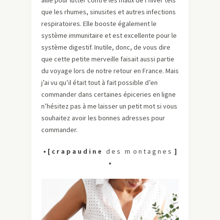
allié pour lutter contre les maux de l’hiver tels
que les rhumes, sinusites et autres infections
respiratoires. Elle booste également le
système immunitaire et est excellente pour le
système digestif. Inutile, donc, de vous dire
que cette petite merveille faisait aussi partie
du voyage lors de notre retour en France. Mais
j’ai vu qu’il était tout à fait possible d’en
commander dans certaines épiceries en ligne
n’hésitez pas à me laisser un petit mot si vous
souhaitez avoir les bonnes adresses pour
commander.
• [
c r a p a u d i n e
d e s m o n t a g n e s
]
•