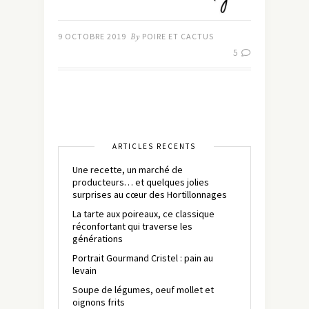
9 OCTOBRE 2019
By
POIRE ET CACTUS
5
ARTICLES RÉCENTS
Une recette, un marché de
producteurs… et quelques jolies
surprises au cœur des Hortillonnages
La tarte aux poireaux, ce classique
réconfortant qui traverse les
générations
Portrait Gourmand Cristel : pain au
levain
Soupe de légumes, oeuf mollet et
oignons frits