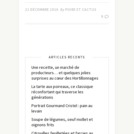
21 DÉCEMBRE 2016
By
POIRE ET CACTUS
9
ARTICLES RÉCENTS
Une recette, un marché de
producteurs… et quelques jolies
surprises au cœur des Hortillonnages
La tarte aux poireaux, ce classique
réconfortant qui traverse les
générations
Portrait Gourmand Cristel : pain au
levain
Soupe de légumes, oeuf mollet et
oignons frits
Citrouilles feuilletées et farcies au