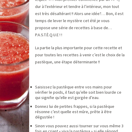
dur à l’extérieur et tendre à l’intérieur, mon tout
est très désaltérant !! Alors une idée?… Bon, il est
temps de lever le mystère cet été je vous
propose une série de recettes à base de…
P.A.S.T.È.Q.U.E ! !
La partie la plus importante pour cette recette et
pour toutes les recettes à venir c’est le choix de la
pastèque, une étape déterminante !!
Saisissez la pastèque entre vos mains pour
vérifier le poids, il faut qu’elle soit bien lourde ce
qui signifie qu’elle est gorgée d’eau.
Donnez lui de petites frappes, si la pastèque
résonne c’est quelle est mûre, prête à être
dégustée !
Sinon vous pouvez aussi tourner sur vous même 3
fois en criant « viva la pastèqua » si elle répond