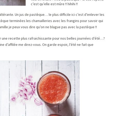
c’est qu’elle est mûre !! hihihi !!
rante. Un jus de pastèque… le plus difficile ici c’est d’enlever les
tèque terminées les chamailleries avec les frangins pour savoir qui
amille je peux vous dire qu’on ne blague pas avec la pastèque !!
er une recette plus rafraichissante pour nos belles journées d’été…?
ine d’affilée me direz-vous. On garde espoir, l’été ne fait que