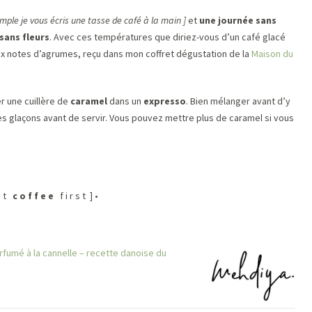
mple je vous écris une tasse de café à la main
]
et
une journée sans
sans fleurs
. Avec ces températures que diriez-vous d’un café glacé
 aux notes d’agrumes, reçu dans mon coffret dégustation de la
Maison du
r une cuillère de
caramel
dans un
expresso
. Bien mélanger avant d’y
les glaçons avant de servir. Vous pouvez mettre plus de caramel si vous
 u t
c o f f e e
f i r s t ] •
arfumé à la cannelle – recette danoise du