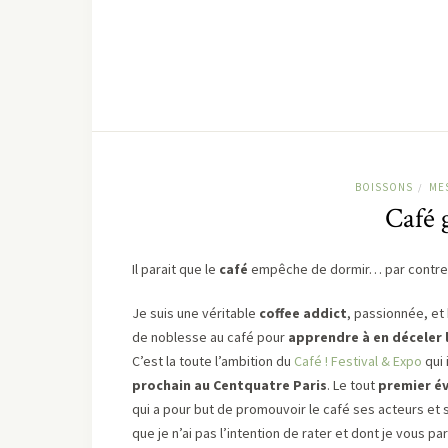
BOISSONS
ME
/
Café 
Il parait que le
café
empêche de dormir… par contre c
Je suis une véritable
coffee addict
, passionnée, et 
de noblesse au café pour
apprendre à en déceler l
C’est la toute l’ambition du
Café ! Festival & Expo
qui 
prochain au Centquatre Paris
. Le tout
premier év
qui a pour but de promouvoir le café ses acteurs et 
que je n’ai pas l’intention de rater et dont je vous par