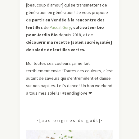
[beaucoup d’amour]
qui se transmettent de
génération en génération ! Je vous propose
de
partir en Vendée à la rencontre des
lentilles
de
Pascal Gury
,
cultivateur bio
pour Jardin Bio
depuis 2018, et de
découvrir ma recette
[soleil sucrée/salée]
de salade de lentilles vertes.
Moi toutes ces couleurs ça me fait
terriblement envie ! Toutes ces couleurs, c’est
autant de saveurs qui s’entremêlent et danse
sur nos papilles. Let’s dance ! Un bon weekend
à tous mes soleils ! #sendinglove
❤
• [ a u x o r i g i n e s d u g o û t ] •