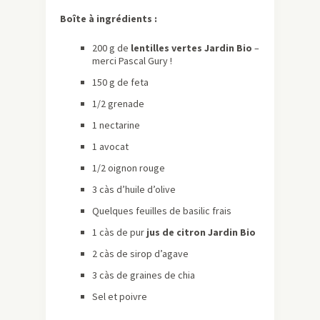
Boîte à ingrédients :
200 g de
lentilles vertes Jardin Bio
–
merci Pascal Gury !
150 g de feta
1/2 grenade
1 nectarine
1 avocat
1/2 oignon rouge
3 càs d’huile d’olive
Quelques feuilles de basilic frais
1 càs de pur
jus de citron Jardin Bio
2 càs de sirop d’agave
3 càs de graines de chia
Sel et poivre