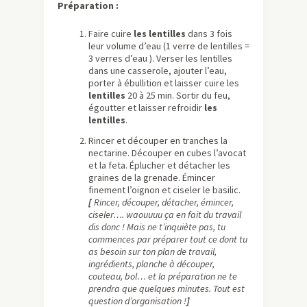
Préparation :
Faire cuire
les lentilles
dans 3 fois
leur volume d’eau (1 verre de lentilles =
3 verres d’eau ). Verser les lentilles
dans une casserole, ajouter l’eau,
porter à ébullition et laisser cuire les
lentilles
20 à 25 min. Sortir du feu,
égoutter et laisser refroidir
les
lentilles
.
Rincer et découper en tranches la
nectarine. Découper en cubes l’avocat
et la feta. Éplucher et détacher les
graines de la grenade. Émincer
finement l’oignon et ciseler le basilic.
[
Rincer, découper, détacher, émincer,
ciseler…. waouuuu ça en fait du travail
dis donc ! Mais ne t’inquiète pas, tu
commences par préparer tout ce dont tu
as besoin sur ton plan de travail,
ingrédients, planche à découper,
couteau, bol… et la préparation ne te
prendra que quelques minutes. Tout est
question d’organisation !
]