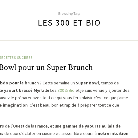
Browsing Tag:
LES 300 ET BIO
RECETTES SUCREES
 Bowl pour un Super Brunch
bdo pour le brunch
? Cette semaine un
Super Bowl
, temps de
e yaourt brassé Myrtille
Les
300 & Bio
et je suis venue y ajouter des
vez le préparer avec tout ce qui vous fera plaisir c’est ce que j’aime
re imagination
. C’est beau, bon et rapide à préparer tout ce que
rs
de l’Ouest de la France, et une
gamme de yaourts au lait de
es
de quoi s’éclater en cuisine et laisser libre cours à
notre intuition