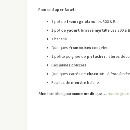
Pour un
Super Bowl
:
1 pot de
fromage blanc
Les 300 & Bio
1 pot de
yaourt brassé myrtille
Les 300 & B
1 banane
Quelques
framboises
congelées
1 petite poignée de
pistaches
natures déco
Des jeunes pousses
Quelques carrés de
chocolat
– à faire fondr
Feuilles de
menthe
fraîche
Mon intuition gourmande me dit que…..
recette green