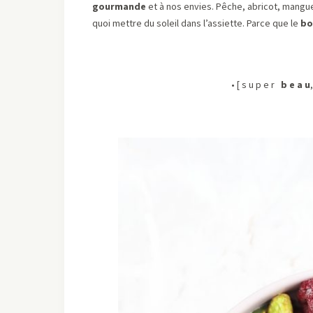
gourmande
et à nos envies. Pêche, abricot, mangue,
quoi mettre du soleil dans l’assiette. Parce que le
bo
• [ s u p e r
b e a u