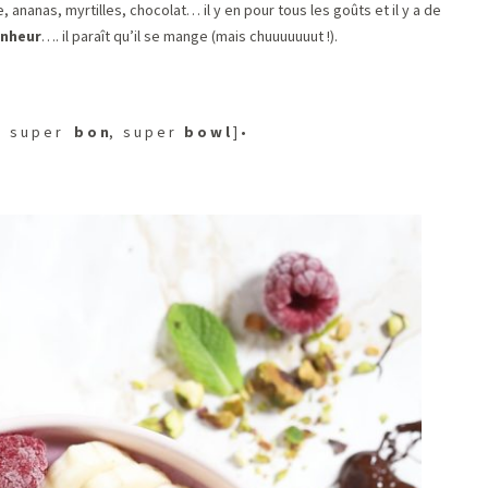
 ananas, myrtilles, chocolat… il y en pour tous les goûts et il y a de
nheur
…. il paraît qu’il se mange (mais chuuuuuuut !).
, s u p e r
b o n
, s u p e r
b o w l
] •