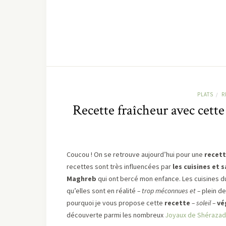
PLATS
R
/
Recette fraîcheur avec cette
Coucou ! On se retrouve aujourd’hui pour une
recett
recettes sont très influencées par
les cuisines et
Maghreb
qui ont bercé mon enfance. Les cuisines 
qu’elles sont en réalité
– trop méconnues et –
plein de
pourquoi je vous propose cette
recette
– soleil –
vé
découverte parmi les nombreux
Joyaux de Shéraza