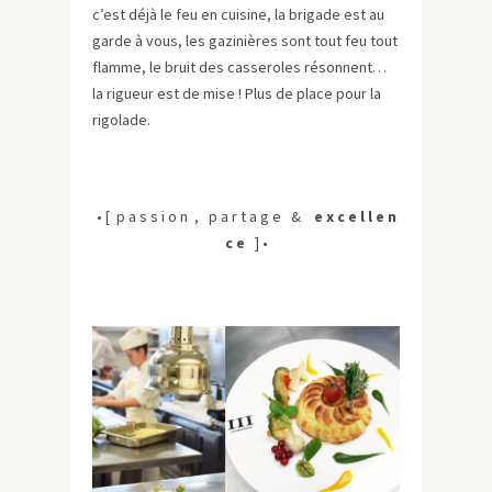
c’est déjà le feu en cuisine, la brigade est au
garde à vous, les gazinières sont tout feu tout
flamme, le bruit des casseroles résonnent…
la rigueur est de mise ! Plus de place pour la
rigolade.
• [ p a s s i o n , p a r t a g e &
e x c e l l e n
c e
] •