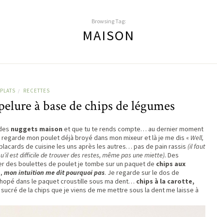
Browsing Tag:
MAISON
PLATS
RECETTES
/
elure à base de chips de légumes
 des
nuggets maison
et que tu te rends compte… au dernier moment
e regarde mon poulet déjà broyé dans mon mixeur et là je me dis «
Well,
placards de cuisine les uns après les autres… pas de pain rassis
(il faut
’il est difficile de trouver des restes, même pas une miette).
Des
er des boulettes de poulet je tombe sur un paquet de
chips aux
a,
mon intuition me dit pourquoi pas
. Je regarde sur le dos de
 chopé dans le paquet croustille sous ma dent…
chips à la carotte,
 sucré de la chips que je viens de me mettre sous la dent me laisse à