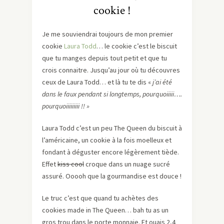
cookie !
Je me souviendrai toujours de mon premier
cookie
Laura Todd
… le cookie c’est le biscuit
que tu manges depuis tout petit et que tu
crois connaitre. Jusqu’au jour où tu découvres
ceux de Laura Todd… et là tu te dis «
j’ai été
dans le faux pendant si longtemps, pourquoiiiii….
pourquoiiiiiiiii !! »
Laura Todd c’est un peu The Queen du biscuit à
l’américaine, un cookie à la fois moelleux et
fondant à déguster encore légèrement tiède.
Effet
kiss cool
croque dans un nuage sucré
assuré. Ooooh que la gourmandise est douce !
Le truc c’est que quand tu achètes des
cookies made in The Queen… bah tu as un
gros trou dans le porte monnaie. Et ouais 2,4