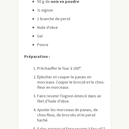
50 g de
noix en poudre
½ oignon
1 branche de persil
Huile d’olive
Sel
Poivre
Préparation :
Préchauffer le four à 180°.
Éplucher et couper le panais en
morceaux. Couper le brocoli et le chou-
fleur en morceaux.
Faire revenir l’oignon émincé dans un
filet d’huile d’olive.
Ajouter les morceaux de panais, de
chou-fleur, de brocolis et le persil
haché.
Saler, poivrer et faire revenir à feu vif 7