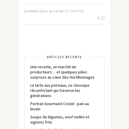
23 MARS 2019
By
POIRE ET CACTUS
4
ARTICLES RÉCENTS
Une recette, un marché de
producteurs… et quelques jolies
surprises au cœur des Hortillonnages
La tarte aux poireaux, ce classique
réconfortant qui traverse les
générations
Portrait Gourmand Cristel : pain au
levain
Soupe de légumes, oeuf mollet et
oignons frits