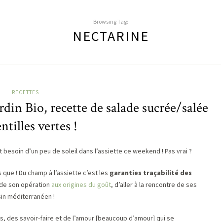
Browsing Tag:
NECTARINE
RECETTES
din Bio, recette de salade sucrée/salée
entilles vertes !
t besoin d’un peu de soleil dans l’assiette ce weekend ! Pas vrai ?
s que ! Du champ à l’assiette c’est les
garanties traçabilité des
 de son opération
aux origines du goût
, d’aller à la rencontre de ses
sin méditerranéen !
, des savoir-faire et de l’amour
[beaucoup d’amour]
qui se