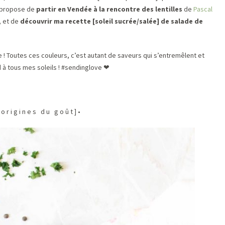
s propose de
partir en Vendée à la rencontre des lentilles
de
Pascal
, et de
découvrir ma recette
[soleil sucrée/salée]
de salade de
e ! Toutes ces couleurs, c’est autant de saveurs qui s’entremêlent et
 à tous mes soleils ! #sendinglove
❤
o r i g i n e s d u g o û t ] •