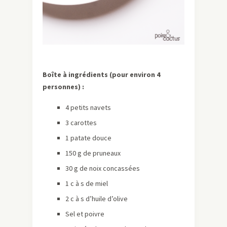
Boîte à ingrédients (pour environ 4
personnes) :
4 petits navets
3 carottes
1 patate douce
150 g de pruneaux
30 g de noix concassées
1 c à s de miel
2 c à s d’huile d’olive
Sel et poivre