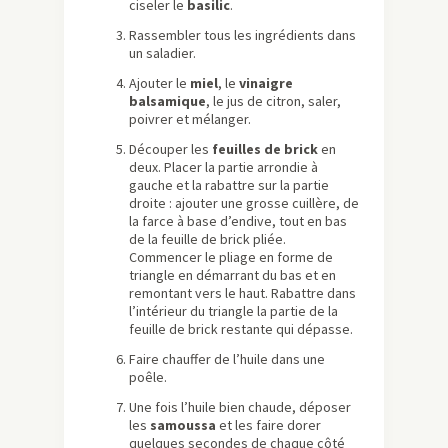
ciseler le
basilic
.
Rassembler tous les ingrédients dans
un saladier.
Ajouter le
miel
, le
vinaigre
balsamique
, le jus de citron, saler,
poivrer et mélanger.
Découper les
feuilles de brick
en
deux. Placer la partie arrondie à
gauche et la rabattre sur la partie
droite : ajouter une grosse cuillère, de
la farce à base d’endive, tout en bas
de la feuille de brick pliée.
Commencer le pliage en forme de
triangle en démarrant du bas et en
remontant vers le haut. Rabattre dans
l’intérieur du triangle la partie de la
feuille de brick restante qui dépasse.
Faire chauffer de l’huile dans une
poêle.
Une fois l’huile bien chaude, déposer
les
samoussa
et les faire dorer
quelques secondes de chaque côté