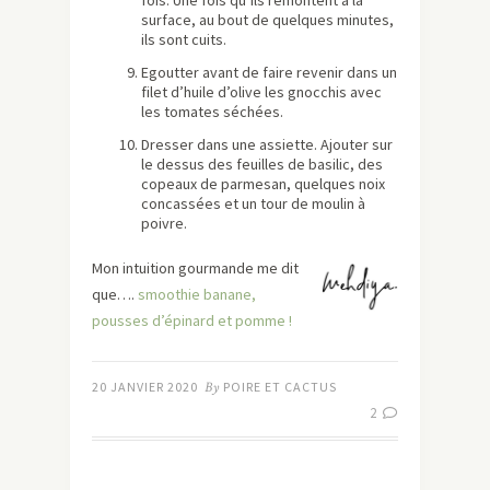
fois. Une fois qu’ils remontent à la
surface, au bout de quelques minutes,
ils sont cuits.
Egoutter avant de faire revenir dans un
filet d’huile d’olive les gnocchis avec
les tomates séchées.
Dresser dans une assiette. Ajouter sur
le dessus des feuilles de basilic, des
copeaux de parmesan, quelques noix
concassées et un tour de moulin à
poivre.
Mon intuition gourmande me dit
que….
smoothie banane,
pousses d’épinard et pomme !
20 JANVIER 2020
By
POIRE ET CACTUS
2