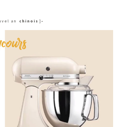
 u v e l a n
c h i n o i s
] •