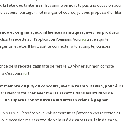
c la
fête des lanternes
! Et comme on ne rate pas une occasion pour
 de saveurs, partager… et manger of course, je vous propose d’enfiler
nde et originale, aux influences asiatiques, avec les produits
clics ta recette sur l’application Youmiam. Voici
ici
un lien qui te
er ta recette. Il faut, soit te connecter à ton compte, ou alors
nnonce de la recette gagnante se fera le 20 février sur mon compte
urs c’est pars
ici
!
t membre du jury du concours, avec la team Suzi Wan, pour élire
ant viendra t
ourner avec moi sa recette dans les studios de
e….
un superbe robot Kitchen Aid Artisan crème à gagner
!
C.A.N.O.N ? J’espère vous voir nombreux et j’attends vos recettes et
e jolie occasion ma
recette de velouté de carottes, lait de coco,