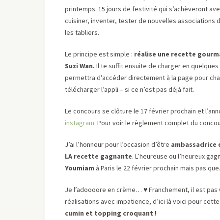
printemps. 15 jours de festivité qui s’achèveront ave
cuisiner, inventer, tester de nouvelles associations
les tabliers.
Le principe est simple :
réalise une recette gourma
Suzi Wan.
Il te suffit ensuite de charger en quelques 
permettra d’accéder directement à la page pour charg
télécharger l’appli – si ce n’est pas déjà fait.
Le concours se clôture le 17 février prochain et l’a
instagram
. Pour voir le règlement complet du conco
J’ai l’honneur pour l’occasion d’être
ambassadrice e
LA recette gagnante
. L’heureuse ou l’heureux gagn
Youmiam
à Paris le 22 février prochain mais pas qu
Je l’adoooore en crème…
♥
Franchement, il est pas 
réalisations avec impatience, d’ici là voici pour cett
cumin et topping croquant !