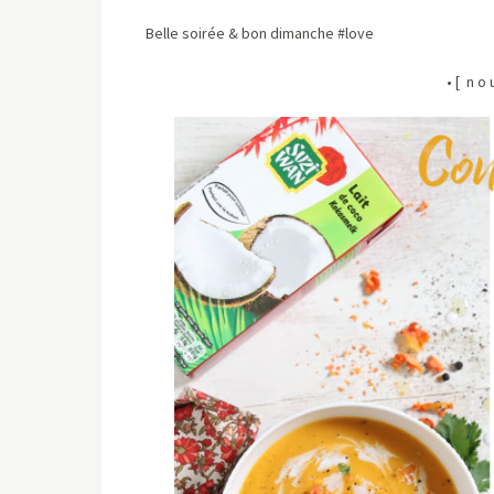
Belle soirée & bon dimanche #love
• [ n o