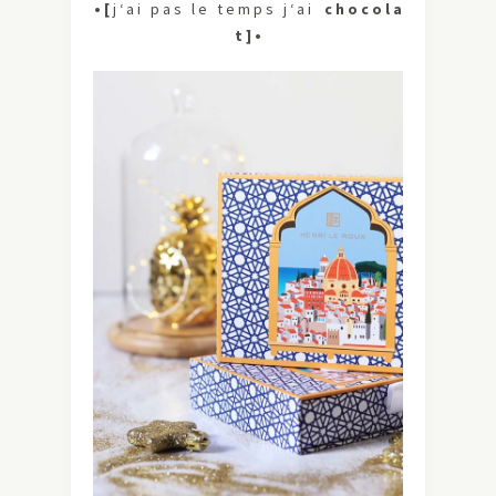
• [
j ‘ a i p a s l e t e m p s j ‘ a i
c h o c o l a
t ] •