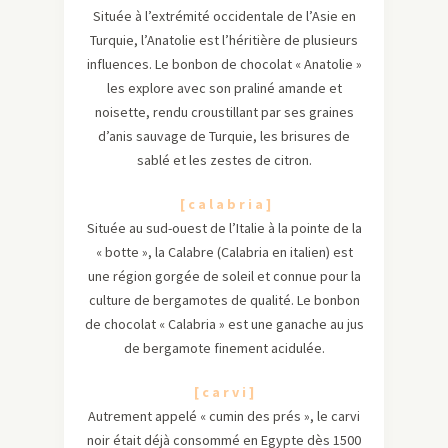
Située à l’extrémité occidentale de l’Asie en
Turquie, l’Anatolie est l’héritière de plusieurs
influences. Le bonbon de chocolat « Anatolie »
les explore avec son praliné amande et
noisette, rendu croustillant par ses graines
d’anis sauvage de Turquie, les brisures de
sablé et les zestes de citron.
[ c a l a b r i a ]
Située au sud-ouest de l’Italie à la pointe de la
« botte », la Calabre (Calabria en italien) est
une région gorgée de soleil et connue pour la
culture de bergamotes de qualité. Le bonbon
de chocolat « Calabria » est une ganache au jus
de bergamote finement acidulée.
[ c a r v i ]
Autrement appelé « cumin des prés », le carvi
noir était déjà consommé en Egypte dès 1500