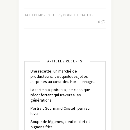
14 DÉCEMBRE 2018
By
POIRE ET CACTUS
6
ARTICLES RÉCENTS
Une recette, un marché de
producteurs… et quelques jolies
surprises au cœur des Hortillonnages
La tarte aux poireaux, ce classique
réconfortant qui traverse les
générations
Portrait Gourmand Cristel : pain au
levain
Soupe de légumes, oeuf mollet et
oignons frits