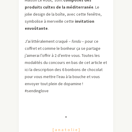
Maison Le Roux, sont
composés des
produits cultes de la méditerranée
. Le
jolie design de la boîte, avec cette fenêtre,
symbolise à merveille cette
invitation
envoûtante
.
J’ai littéralement craqué –
fondu
– pour ce
coffret et comme le bonheur ça se partage
j’aimerai l’offrir à 2 d’entre vous. Toutes les
modalités du concours en bas de cet article et
ici la description des 6 bonbons de chocolat
pour vous mettre l’eau à la bouche et vous
envoyer tout plein de dopamine !
#sendinglove
•
[ a n a t o l i e ]