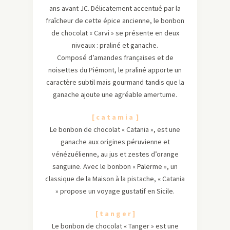
ans avant JC. Délicatement accentué par la
fraîcheur de cette épice ancienne, le bonbon
de chocolat « Carvi » se présente en deux
niveaux : praliné et ganache.
Composé d’amandes françaises et de
noisettes du Piémont, le praliné apporte un
caractère subtil mais gourmand tandis que la
ganache ajoute une agréable amertume.
[ c a t a m i a ]
Le bonbon de chocolat « Catania », est une
ganache aux origines péruvienne et
vénézuélienne, au jus et zestes d’orange
sanguine. Avec le bonbon « Palerme », un
classique de la Maison à la pistache, « Catania
» propose un voyage gustatif en Sicile.
[ t a n g e r ]
Le bonbon de chocolat « Tanger » est une