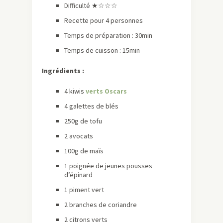
Difficulté ★☆☆☆
Recette pour 4 personnes
Temps de préparation : 30min
Temps de cuisson : 15min
Ingrédients :
4 kiwis
verts Oscars
4 galettes de blés
250g de tofu
2 avocats
100g de maïs
1 poignée de jeunes pousses
d’épinard
1 piment vert
2 branches de coriandre
2 citrons verts