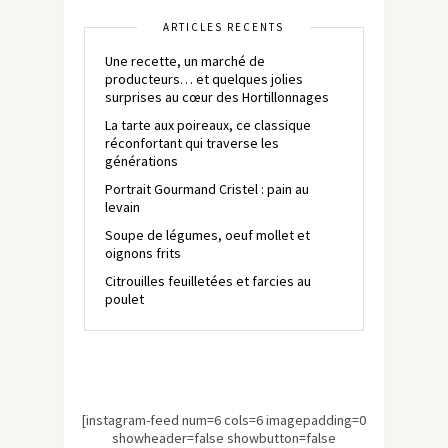
ARTICLES RÉCENTS
Une recette, un marché de
producteurs… et quelques jolies
surprises au cœur des Hortillonnages
La tarte aux poireaux, ce classique
réconfortant qui traverse les
générations
Portrait Gourmand Cristel : pain au
levain
Soupe de légumes, oeuf mollet et
oignons frits
Citrouilles feuilletées et farcies au
poulet
[instagram-feed num=6 cols=6 imagepadding=0
showheader=false showbutton=false