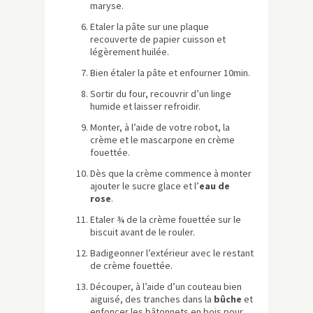
maryse.
Etaler la pâte sur une plaque
recouverte de papier cuisson et
légèrement huilée.
Bien étaler la pâte et enfourner 10min.
Sortir du four, recouvrir d’un linge
humide et laisser refroidir.
Monter, à l’aide de votre robot, la
crème et le mascarpone en crème
fouettée.
Dès que la crème commence à monter
ajouter le sucre glace et l’
eau de
rose
.
Etaler ¾ de la crème fouettée sur le
biscuit avant de le rouler.
Badigeonner l’extérieur avec le restant
de crème fouettée.
Découper, à l’aide d’un couteau bien
aiguisé, des tranches dans la
bûche
et
enfoncer les bâtonnets en bois pour