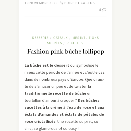
10 NOVEMBRE 2020
By
POIRE ET CACTUS
4
DESSERTS
GÂTEAUX
MES INTUITIONS
/
/
SUCRÉES
RECETTES
/
Fashion pink bûche lollipop
La bûche est le dessert
qui symbolise le
mieux cette période de l’année et c’est le cas
dans de nombreux pays d’Europe. Que dirais-
tu de s’amuser un peu et de twister
la
traditionnelle recette de bûche
en
tourbillon d’amour à croquer ?
Des bûches
sucettes à la crème à l’eau de rose et aux
éclats d’amandes et éclats de pétales de
rose cristallisés
. Une recette so pink, so
chic, so glamorous et so easy !