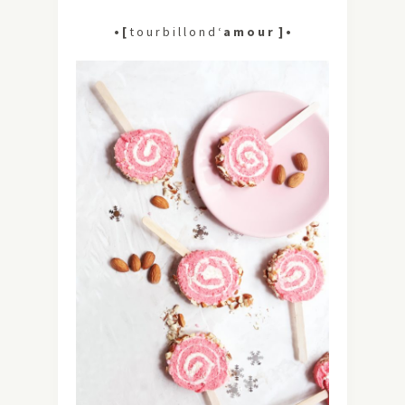
• [
t o u r b i l l o n d ‘
a m o u r ] •