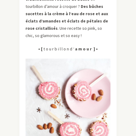
tourbillon d’amour à croquer ?
Des bûches
sucettes à la crème à l’eau de rose et aux
éclats d’amandes et éclats de pétales de
rose cristallisés
. Une recette so pink, so
chic, so glamorous et so easy !
• [
t o u r b i l l o n d ‘
a m o u r ] •