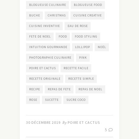
BLOGUEUSE CULINAIRE
BLOGUEUSE FOOD
BUCHE
CHRISTMAS
CUISINE CREATIVE
CUISINE INVENTIVE
EAU DE ROSE
FETE DE NOEL
FOOD
FOOD STYLING
INTUITION GOURMANDE
LOLLIPOP
NOËL
PHOTOGRAPHIE CULINAIRE
PINK
POIRE ET CACTUS
RECETTE FACILE
RECETTE ORIGINALE
RECETTE SIMPLE
RECIPE
REPAS DE FETE
REPAS DE NOEL
ROSE
SUCETTE
SUCRE COCO
30 DÉCEMBRE 2019
By
POIRE ET CACTUS
5