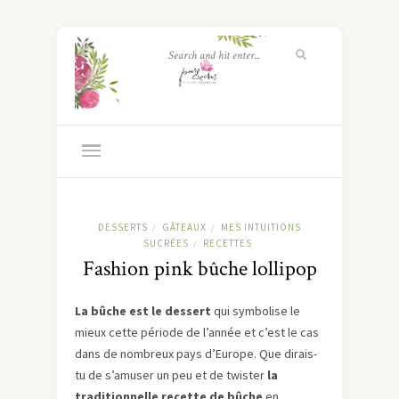
DESSERTS
GÂTEAUX
MES INTUITIONS
/
/
SUCRÉES
RECETTES
/
Fashion pink bûche lollipop
La bûche est le dessert
qui symbolise le
mieux cette période de l’année et c’est le cas
dans de nombreux pays d’Europe. Que dirais-
tu de s’amuser un peu et de twister
la
traditionnelle recette de bûche
en