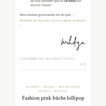
du four pendant que le
caramel
est
encore chaud !
Mon intuition gourmande me dit que….
Moelleux au chocolat cuisson vapeur au Biome
!
2 DÉCEMBRE 2021
By
POIRE ET CACTUS
0
DESSERTS
GÂTEAUX
MES INTUITIONS
/
/
SUCRÉES
RECETTES
/
Fashion pink bûche lollipop