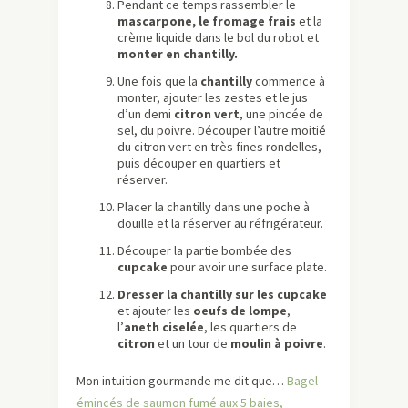
Pendant ce temps rassembler le
mascarpone, le fromage frais
et la
crème liquide dans le bol du robot et
monter en chantilly.
Une fois que la
chantilly
commence à
monter, ajouter les zestes et le jus
d’un demi
citron vert
, une pincée de
sel, du poivre. Découper l’autre moitié
du citron vert en très fines rondelles,
puis découper en quartiers et
réserver.
Placer la chantilly dans une poche à
douille et la réserver au réfrigérateur.
Découper la partie bombée des
cupcake
pour avoir une surface plate.
Dresser la chantilly sur les cupcake
et ajouter les
oeufs de lompe
,
l’
aneth ciselée
, les quartiers de
citron
et un tour de
moulin à poivre
.
Mon intuition gourmande me dit que…
Bagel
émincés de saumon fumé aux 5 baies,