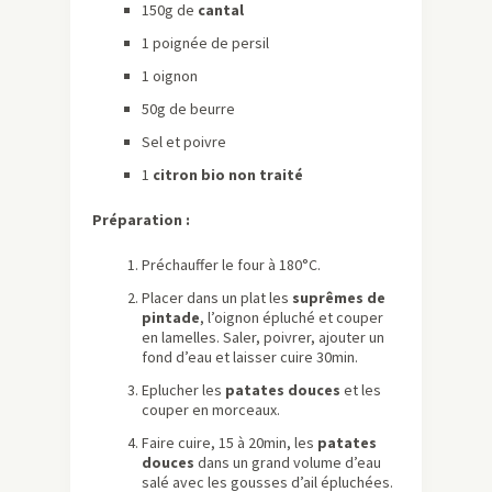
150g de
cantal
1 poignée de persil
1 oignon
50g de beurre
Sel et poivre
1
citron bio non traité
Préparation :
Préchauffer le four à 180°C.
Placer dans un plat les
suprêmes de
pintade
, l’oignon épluché et couper
en lamelles. Saler, poivrer, ajouter un
fond d’eau et laisser cuire 30min.
Eplucher les
patates douces
et les
couper en morceaux.
Faire cuire, 15 à 20min, les
patates
douces
dans un grand volume d’eau
salé avec les gousses d’ail épluchées.