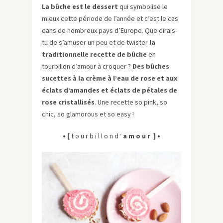
La bûche est le dessert
qui symbolise le
mieux cette période de l’année et c’est le cas
dans de nombreux pays d’Europe. Que dirais-
tu de s’amuser un peu et de twister
la
traditionnelle recette de bûche
en
tourbillon d’amour à croquer ?
Des bûches
sucettes à la crème à l’eau de rose et aux
éclats d’amandes et éclats de pétales de
rose cristallisés
. Une recette so pink, so
chic, so glamorous et so easy !
• [
t o u r b i l l o n d ‘
a m o u r ] •