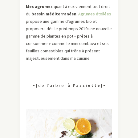
Mes agrumes
quant à eux viennent tout droit
du
bassin méditerranéen
.
Agrumes étoilées
propose une gamme d’agrumes bio et
proposera dès le printemps 2019 une nouvelle
gamme de plantes en pot « prêtes à
consommer » comme le mini combava et ses
feuilles comestibles qui trône à présent
majestueusement dans ma cuisine.
• [
d e
l’ a r b r e
à l’ a s s i e t t e
] •