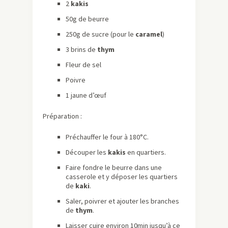
2
kakis
50g de beurre
250g de sucre (pour le
caramel
)
3 brins de
thym
Fleur de sel
Poivre
1 jaune d’œuf
Préparation :
Préchauffer le four à 180°C.
Découper les
kakis
en quartiers.
Faire fondre le beurre dans une
casserole et y déposer les quartiers
de
kaki
.
Saler, poivrer et ajouter les branches
de
thym
.
Laisser cuire environ 10min jusqu’à ce