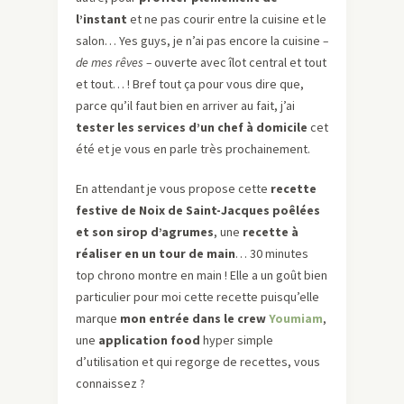
l’instant
et ne pas courir entre la cuisine et le
salon… Yes guys, je n’ai pas encore la cuisine
–
de mes rêves –
ouverte avec îlot central et tout
et tout… ! Bref tout ça pour vous dire que,
parce qu’il faut bien en arriver au fait, j’ai
tester les services d’un chef à domicile
cet
été et je vous en parle très prochainement.
En attendant je vous propose cette
recette
festive de Noix de Saint-Jacques poêlées
et son sirop d’agrumes
, une
recette à
réaliser en un tour de main
… 30 minutes
top chrono montre en main ! Elle a un goût bien
particulier pour moi cette recette puisqu’elle
marque
mon entrée dans le crew
Youmiam
,
une
application food
hyper simple
d’utilisation et qui regorge de recettes, vous
connaissez ?