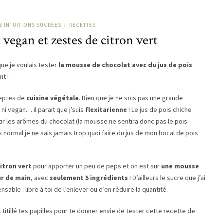
S INTUITIONS SUCRÉES
RECETTES
/
vegan et zestes de citron vert
que je voulais tester
la mousse de chocolat avec du jus de pois
nt !
deptes de
cuisine végétale
. Bien que je ne sois pas une grande
ni vegan… il parait que j’suis
flexitarienne
! Le jus de pois chiche
tir les arômes du chocolat (la mousse ne sentira donc pas le pois
s normal je ne sais jamais trop quoi faire du jus de mon bocal de pois
citron vert
pour apporter un peu de peps et on est sur
une mousse
ur de main
, avec
seulement 5 ingrédients
! D’ailleurs le sucre que j’ai
ble : libre à toi de l’enlever ou d’en réduire la quantité.
 titillé tes papilles pour te donner envie de tester cette recette de