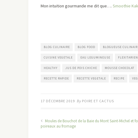
Mon intuition gourmande me dit que….
Smoothie Kaki
BLOG CULINAIRE
BLOG FOOD
BLOGUEUSE CULINAIR
CUISINE VEGETALE
EAU LEGUMINEUSE
FLEXITARIEN
HEALTHY
JUS DE POIS CHICHE
MOUSSE CHOCOLAT
RECETTE RAPIDE
RECETTE VEGETALE
RECIPE
VE
17 DÉCEMBRE 2019
By
POIRE ET CACTUS
Moules de Bouchot de la Baie du Mont Saint-Michel et f
poireaux au fromage