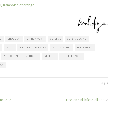
, framboise et orange.
E
CHOCOLAT
CITRON VERT
CUISINE
CUISINE SAINE
FOOD
FOOD PHOTOGRAPHY
FOOD STYLING
GOURMAND
PHOTOGRAPHIE CULINAIRE
RECETTE
RECETTE FACILE
GAN
6
ondue de
Fashion pink bûche lollipop