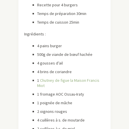
Recette pour 4 burgers
Temps de préparation 30min
Temps de cuisson 25min
Ingrédients :
4 pains burger
500g de viande de bœuf hachée
4 gousses d’ail
4 brins de coriandre
1
Chutney d
e
figue la Maison Francis
Miot
1 fromage AOC Ossau-Iraty
1 poignée de mâche
2 oignons rouges
4 cuillères à s. de moutarde
2 cuillères à s. de miel