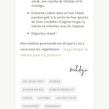
steak, une couche de chutney et le
fromage.
Enfournez 10min dans un four chaud
position grill. A la sortie du four ajoutez
de fines rondelles d’oignon rouge, la
mâche et refermez avec le chapeau.
Dégustez chaud !
Mon intuition gourmande me dit que il y en a
aussi pour les végétariens…
Veggie Burger au
halloumi pané à la pistache
!
AOC ASSAU-IRATY
BURGER
BURGER MAISON
BURGER REGRESSIF
CHEESE
CHUTNEY
CHUTNEY FIGUE
CONDIEMENT
CONDIMENT