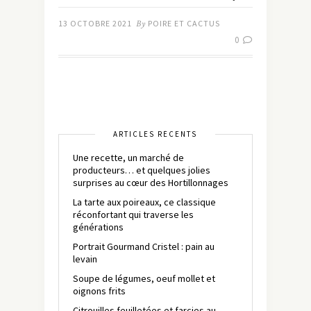
13 OCTOBRE 2021
By
POIRE ET CACTUS
0
ARTICLES RÉCENTS
Une recette, un marché de
producteurs… et quelques jolies
surprises au cœur des Hortillonnages
La tarte aux poireaux, ce classique
réconfortant qui traverse les
générations
Portrait Gourmand Cristel : pain au
levain
Soupe de légumes, oeuf mollet et
oignons frits
Citrouilles feuilletées et farcies au