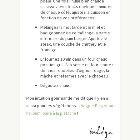
poêle. Une fois l’huile bien chaude
saisissez les steaks quelques minutes
de chaque côté, ajustez la cuisson en
fonction de vos préférences.
Mélangez la moutarde et le miel et
badigeonnez de ce mélange la partie
inferieure du pain burger. Ajoutez le
steak, une couche de chutney et le
fromage.
Enfournez 10min dans un four chaud
position grill. A la sortie du four ajoutez
de fines rondelles d’oignon rouge, la
mâche et refermez avec le chapeau.
Dégustez chaud !
Mon intuition gourmande me dit que il y en a
aussi pour les végétariens…
Veggie Burger au
halloumi pané à la pistache
!