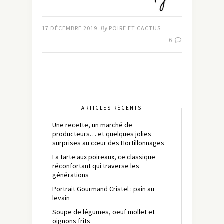
17 DÉCEMBRE 2019
By
POIRE ET CACTUS
6
ARTICLES RÉCENTS
Une recette, un marché de
producteurs… et quelques jolies
surprises au cœur des Hortillonnages
La tarte aux poireaux, ce classique
réconfortant qui traverse les
générations
Portrait Gourmand Cristel : pain au
levain
Soupe de légumes, oeuf mollet et
oignons frits