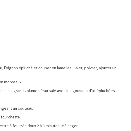
e
, l’oignon épluché et couper en lamelles. Saler, poivrer, ajouter un
 en morceaux.
dans un grand volume d’eau salé avec les gousses d’ail épluchées.
ongeant un couteau.
a fourchette.
ettre à feu très doux 2 à 3 minutes. Mélanger.