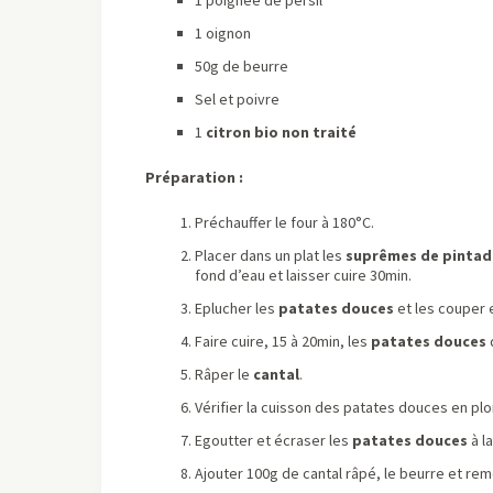
1 oignon
50g de beurre
Sel et poivre
1
citron bio non traité
Préparation :
Préchauffer le four à 180°C.
Placer dans un plat les
suprêmes de pintad
fond d’eau et laisser cuire 30min.
Eplucher les
patates douces
et les couper
Faire cuire, 15 à 20min, les
patates douces
Râper le
cantal
.
Vérifier la cuisson des patates douces en pl
Egoutter et écraser les
patates douces
à l
Ajouter 100g de cantal râpé, le beurre et rem