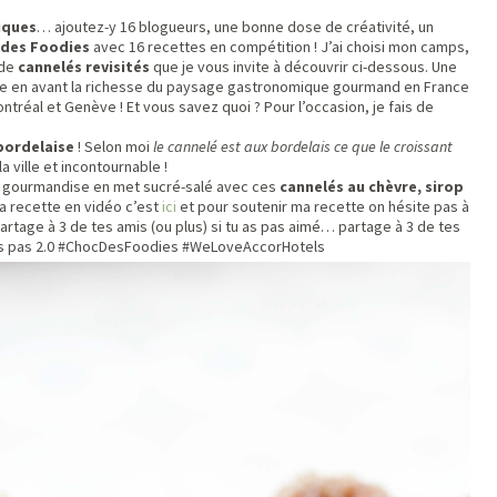
iques
… ajoutez-y 16 blogueurs, une bonne dose de créativité, un
 des Foodies
avec 16 recettes en compétition ! J’ai choisi mon camps,
 de
cannelés revisités
que je vous invite à découvrir ci-dessous. Une
tre en avant la richesse du paysage gastronomique gourmand en France
tréal et Genève ! Et vous savez quoi ? Pour l’occasion, je fais de
 bordelaise
! Selon moi
le cannelé est aux bordelais ce que le croissant
ville et incontournable !
e gourmandise en met sucré-salé avec ces
cannelés au chèvre, sirop
la recette en vidéo c’est
ici
et pour soutenir ma recette on hésite pas à
artage à 3 de tes amis (ou plus) si tu as pas aimé… partage à 3 de tes
 t’es pas 2.0 #ChocDesFoodies #WeLoveAccorHotels