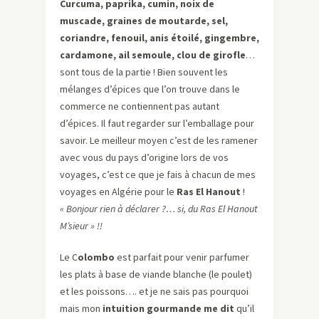
Curcuma, paprika, cumin, noix de
muscade, graines de moutarde, sel,
coriandre, fenouil, anis étoilé, gingembre,
cardamone, ail semoule, clou de girofle
…
sont tous de la partie ! Bien souvent les
mélanges d’épices que l’on trouve dans le
commerce ne contiennent pas autant
d’épices. Il faut regarder sur l’emballage pour
savoir. Le meilleur moyen c’est de les ramener
avec vous du pays d’origine lors de vos
voyages, c’est ce que je fais à chacun de mes
voyages en Algérie pour le
Ras El Hanout
!
« Bonjour rien à déclarer ?… si, du Ras El Hanout
M’sieur » !!
Le C
olombo
est parfait pour venir parfumer
les plats à base de viande blanche (le poulet)
et les poissons…. et je ne sais pas pourquoi
mais mon
intuition gourmande me dit
qu’il