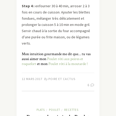
Step
4 :
enfourner 30 à 40 min, arroser 2 à 3
fois en cours de cuisson. Ajouter les blettes
fondues, mélanger très délicatement et
prolonger la cuisson 5 à 10 min en mode gril.
Servir chaud à la sortie du four accompagné
d’une purée ou frite maison, ou de légumes
verts.
Mon intuition gourmande me dit que… tu vas
aussi aimer mon
Poulet rôti aux poires et
roquefort
et mon
Poulet rôti à la moutarde !
12 MARS 2017
By
POIRE ET CACTUS
6
PLATS
POULET
RECETTES
/
/