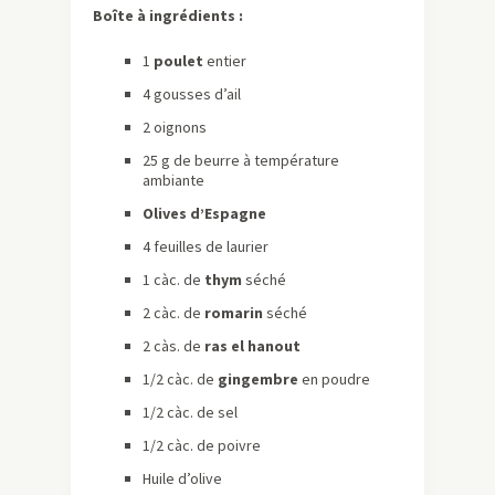
Boîte à ingrédients :
1
poulet
entier
4 gousses d’ail
2 oignons
25 g de beurre à température
ambiante
Olives d’Espagne
4 feuilles de laurier
1 càc. de
thym
séché
2 càc. de
romarin
séché
2 càs. de
ras el hanout
1/2 càc. de
gingembre
en poudre
1/2 càc. de sel
1/2 càc. de poivre
Huile d’olive