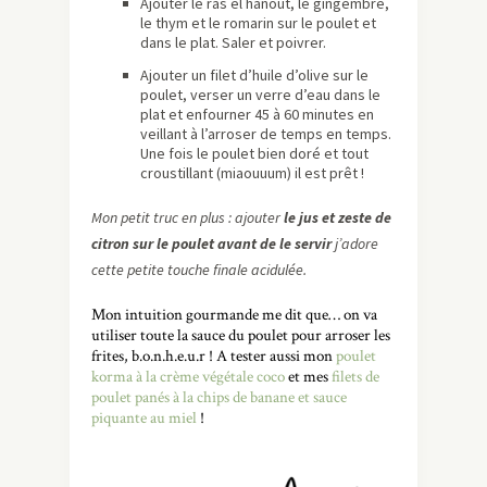
Ajouter le ras el hanout, le gingembre,
le thym et le romarin sur le poulet et
dans le plat. Saler et poivrer.
Ajouter un filet d’huile d’olive sur le
poulet, verser un verre d’eau dans le
plat et enfourner 45 à 60 minutes en
veillant à l’arroser de temps en temps.
Une fois le poulet bien doré et tout
croustillant (miaouuum) il est prêt !
Mon petit truc en plus : ajouter
le jus et zeste de
citron sur le poulet avant de le servir
j’adore
cette petite touche finale acidulée.
Mon intuition gourmande me dit que… on va
utiliser toute la sauce du poulet pour arroser les
frites, b.o.n.h.e.u.r ! A tester aussi mon
poulet
korma à la crème végétale coco
et mes
filets de
poulet panés à la chips de banane et sauce
piquante au miel
!