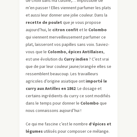
de choix dans ma cuisine,… impossible de
m’en passer ! Elles viennent parfumer les plats
et aussi leur donner une jolie couleur. Dans la
recette de poulet
que je vous propose
aujourd’hui, le
citron confit
et le
Colombo
qui viennent merveilleusement parfumer ce
plat, laisseront vos papilles sans voix. Saviez-
vous que le
Colombo, épices Antillaises
,
est une évolution du
Curry indien
? C’est vrai
que de par leur couleur jaune/orangée elles se
ressemblent beaucoup. Les travailleurs
agricoles d’origine asiatique ont
importé le
curry aux Antilles en 1862
. Le dosage et
certains ingrédients du curry ce sont modifiés
dans le temps pour donner le
Colombo
que
nous connaissons aujourd’hui !
Ce qui me fascine c’est le nombre
d’épices et
légumes
utilisés pour composer ce mélange.