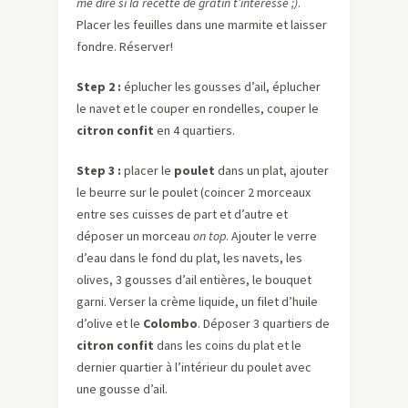
me dire si la recette de gratin t’intéresse ;)
.
Placer les feuilles dans une marmite et laisser
fondre. Réserver!
Step
2 :
éplucher les gousses d’ail, éplucher
le navet et le couper en rondelles, couper le
citron confit
en 4 quartiers.
Step
3 :
placer le
poulet
dans un plat, ajouter
le beurre sur le poulet (coincer 2 morceaux
entre ses cuisses de part et d’autre et
déposer un morceau
on
top
. Ajouter le verre
d’eau dans le fond du plat, les navets, les
olives, 3 gousses d’ail entières, le bouquet
garni. Verser la crème liquide, un filet d’huile
d’olive et le
Colombo
. Déposer 3 quartiers de
citron confit
dans les coins du plat et le
dernier quartier à l’intérieur du poulet avec
une gousse d’ail.