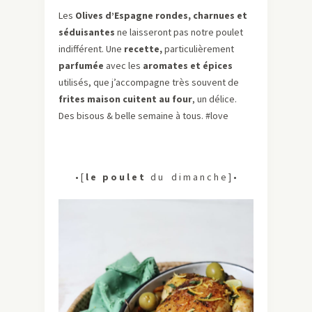
Les
Olives d’Espagne rondes, charnues et
séduisantes
ne laisseront pas notre poulet
indifférent. Une
recette,
particulièrement
parfumée
avec les
aromates et épices
utilisés, que j’accompagne très souvent de
frites maison cuitent au four
, un délice.
Des bisous & belle semaine à tous. #love
• [
l e p o u l e t
d u d i m a n c h e ] •