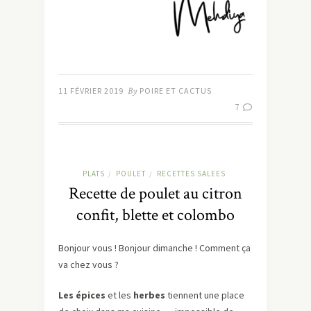
11 FÉVRIER 2019
By
POIRE ET CACTUS
7
PLATS
POULET
RECETTES SALEES
/
/
Recette de poulet au citron
confit, blette et colombo
Bonjour vous ! Bonjour dimanche ! Comment ça
va chez vous ?
Les épices
et les
herbes
tiennent une place