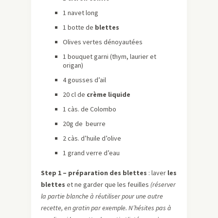
1 navet long
1 botte de
blettes
Olives vertes dénoyautées
1 bouquet garni (thym, laurier et
origan)
4 gousses d’ail
20 cl de
crème liquide
1
càs
. de Colombo
20g de beurre
2
càs
. d’huile d’olive
1 grand verre d’eau
Step
1 – préparation des blettes
: laver
les
blettes
et ne garder que les feuilles
(réserver
la partie blanche à réutiliser pour une autre
recette, en gratin par
exemple
.
N’hésites
pas à