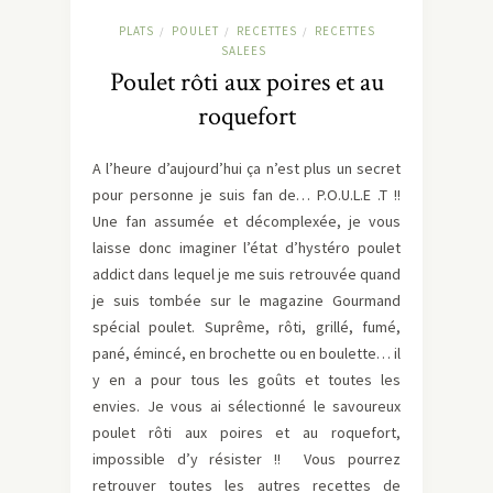
PLATS
POULET
RECETTES
RECETTES
/
/
/
SALEES
Poulet rôti aux poires et au
roquefort
A l’heure d’aujourd’hui ça n’est plus un secret
pour personne je suis fan de… P.O.U.L.E .T !!
Une fan assumée et décomplexée, je vous
laisse donc imaginer l’état d’hystéro poulet
addict dans lequel je me suis retrouvée quand
je suis tombée sur le magazine Gourmand
spécial poulet. Suprême, rôti, grillé, fumé,
pané, émincé, en brochette ou en boulette… il
y en a pour tous les goûts et toutes les
envies. Je vous ai sélectionné le savoureux
poulet rôti aux poires et au roquefort,
impossible d’y résister !! Vous pourrez
retrouver toutes les autres recettes de