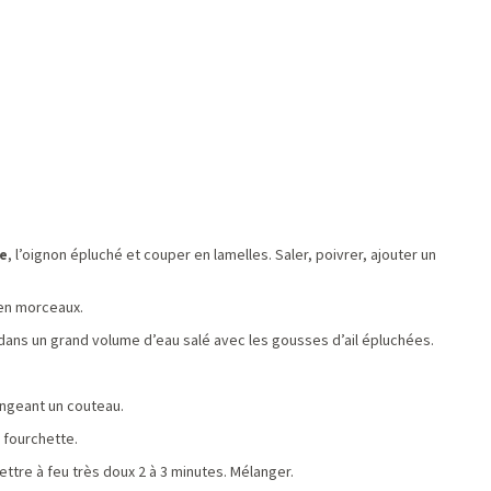
e
, l’oignon épluché et couper en lamelles. Saler, poivrer, ajouter un
 en morceaux.
dans un grand volume d’eau salé avec les gousses d’ail épluchées.
ongeant un couteau.
a fourchette.
ettre à feu très doux 2 à 3 minutes. Mélanger.