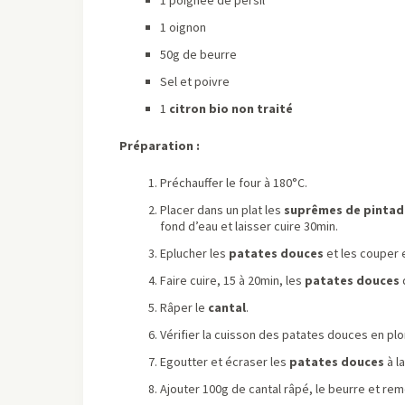
1 oignon
50g de beurre
Sel et poivre
1
citron bio non traité
Préparation :
Préchauffer le four à 180°C.
Placer dans un plat les
suprêmes de pintad
fond d’eau et laisser cuire 30min.
Eplucher les
patates douces
et les couper
Faire cuire, 15 à 20min, les
patates douces
Râper le
cantal
.
Vérifier la cuisson des patates douces en pl
Egoutter et écraser les
patates douces
à l
Ajouter 100g de cantal râpé, le beurre et rem