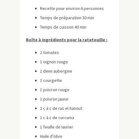
Recette pour environ 6 personnes
Temps de préparation 30 min
Temps de cuisson 40 min
Boîte à ingrédients pour la ratatouille :
2 tomates
1 oignon rouge
1 demi aubergine
1 courgette
1 poivron rouge
1 poivron jaune
2 c à c de ras el hanout
1 c à c de curcuma
1 feuille de laurier
Huile d’olive