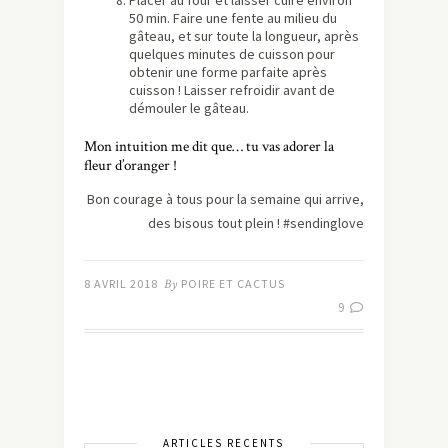
Placer au four et laisser cuire environ
50 min. Faire une fente au milieu du
gâteau, et sur toute la longueur, après
quelques minutes de cuisson pour
obtenir une forme parfaite après
cuisson ! Laisser refroidir avant de
démouler le gâteau.
Mon intuition me dit que… tu vas adorer la
fleur d’oranger !
Bon courage à tous pour la semaine qui arrive,
des bisous tout plein ! #sendinglove
8 AVRIL 2018
By
POIRE ET CACTUS
9
ARTICLES RÉCENTS