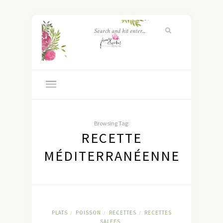
Browsing Tag:
RECETTE
MÉDITERRANÉENNE
PLATS
POISSON
RECETTES
RECETTES
/
/
/
SALEES