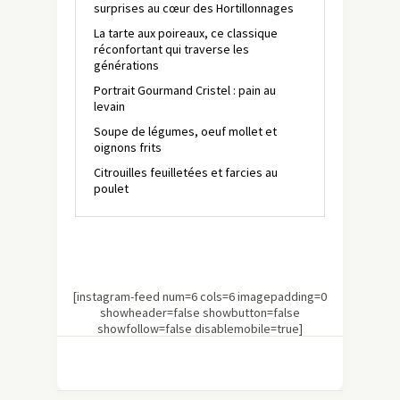
surprises au cœur des Hortillonnages
La tarte aux poireaux, ce classique
réconfortant qui traverse les
générations
Portrait Gourmand Cristel : pain au
levain
Soupe de légumes, oeuf mollet et
oignons frits
Citrouilles feuilletées et farcies au
poulet
[instagram-feed num=6 cols=6 imagepadding=0
showheader=false showbutton=false
showfollow=false disablemobile=true]